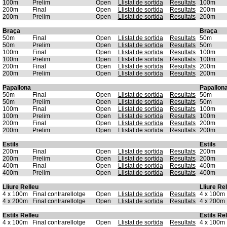
100m
Prelim
Open
Llistat de sortida
Resultats
100m
200m
Final
Open
Llistat de sortida
Resultats
200m
200m
Prelim
Open
Llistat de sortida
Resultats
200m
Braça
Braça
50m
Final
Open
Llistat de sortida
Resultats
50m
50m
Prelim
Open
Llistat de sortida
Resultats
50m
100m
Final
Open
Llistat de sortida
Resultats
100m
100m
Prelim
Open
Llistat de sortida
Resultats
100m
200m
Final
Open
Llistat de sortida
Resultats
200m
200m
Prelim
Open
Llistat de sortida
Resultats
200m
Papallona
Papallon
50m
Final
Open
Llistat de sortida
Resultats
50m
50m
Prelim
Open
Llistat de sortida
Resultats
50m
100m
Final
Open
Llistat de sortida
Resultats
100m
100m
Prelim
Open
Llistat de sortida
Resultats
100m
200m
Final
Open
Llistat de sortida
Resultats
200m
200m
Prelim
Open
Llistat de sortida
Resultats
200m
Estils
Estils
200m
Final
Open
Llistat de sortida
Resultats
200m
200m
Prelim
Open
Llistat de sortida
Resultats
200m
400m
Final
Open
Llistat de sortida
Resultats
400m
400m
Prelim
Open
Llistat de sortida
Resultats
400m
Lliure Relleu
Lliure Re
4 x 100m
Final contrarellotge
Open
Llistat de sortida
Resultats
4 x 100m
4 x 200m
Final contrarellotge
Open
Llistat de sortida
Resultats
4 x 200m
Estils Relleu
Estils Re
4 x 100m
Final contrarellotge
Open
Llistat de sortida
Resultats
4 x 100m