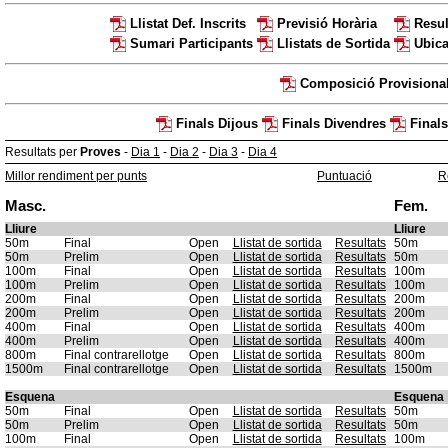
Llistat Def. Inscrits
Previsió Horària
Resul
Sumari Participants
Llistats de Sortida
Ubica
Composició Provisional
Finals Dijous
Finals Divendres
Finals
Resultats per
Proves
-
Dia 1
-
Dia 2
-
Dia 3
-
Dia 4
Millor rendiment per punts
Puntuació
R
Masc.
Fem.
Lliure
Lliure
50m
Final
Open
Llistat de sortida
Resultats
50m
50m
Prelim
Open
Llistat de sortida
Resultats
50m
100m
Final
Open
Llistat de sortida
Resultats
100m
100m
Prelim
Open
Llistat de sortida
Resultats
100m
200m
Final
Open
Llistat de sortida
Resultats
200m
200m
Prelim
Open
Llistat de sortida
Resultats
200m
400m
Final
Open
Llistat de sortida
Resultats
400m
400m
Prelim
Open
Llistat de sortida
Resultats
400m
800m
Final contrarellotge
Open
Llistat de sortida
Resultats
800m
1500m
Final contrarellotge
Open
Llistat de sortida
Resultats
1500m
Esquena
Esquena
50m
Final
Open
Llistat de sortida
Resultats
50m
50m
Prelim
Open
Llistat de sortida
Resultats
50m
100m
Final
Open
Llistat de sortida
Resultats
100m