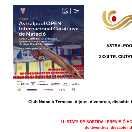
ASTRALPOOL
XXXII TR. CIU
Club Natació Terrassa, dijous, divendres, dissabte 
LLISTATS DE SORTIDA i PREVISIÓ H
de divendres, dissabte i